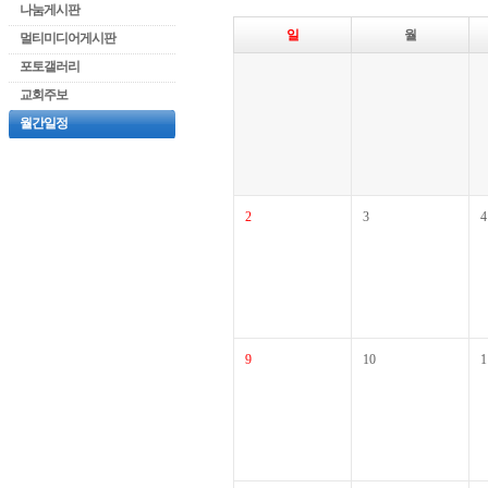
나눔게시판
일
월
멀티미디어게시판
포토갤러리
교회주보
월간일정
2
3
4
9
10
1